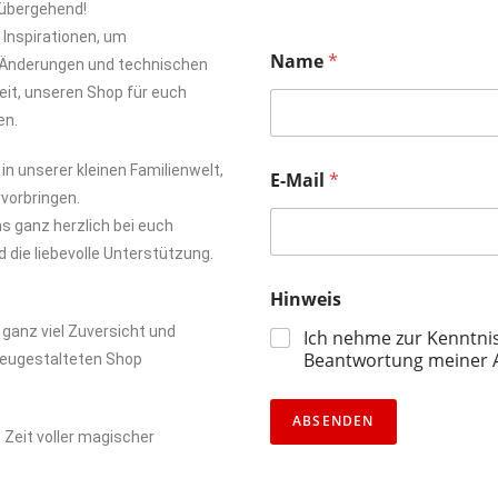
orübergehend!
Inspirationen, um
E
Name
*
-
 Änderungen und technischen
M
eit, unseren Shop für euch
a
en.
i
l
H
n unserer kleinen Familienwelt,
E-Mail
*
i
rvorbringen.
n
s ganz herzlich bei euch
w
e
 die liebevolle Unterstützung.
i
s
Hinweis
N
ganz viel Zuversicht und
Ich nehme zur Kenntni
a
Beantwortung meiner 
m
neugestalteten Shop
e
ABSENDEN
 Zeit voller magischer